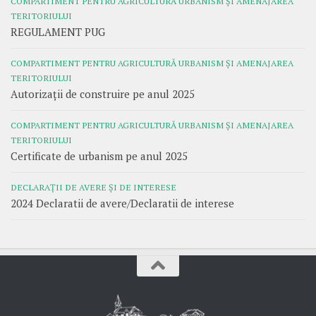
COMPARTIMENT PENTRU AGRICULTURĂ URBANISM ȘI AMENAJAREA
TERITORIULUI
REGULAMENT PUG
COMPARTIMENT PENTRU AGRICULTURĂ URBANISM ȘI AMENAJAREA
TERITORIULUI
Autorizații de construire pe anul 2025
COMPARTIMENT PENTRU AGRICULTURĂ URBANISM ȘI AMENAJAREA
TERITORIULUI
Certificate de urbanism pe anul 2025
DECLARAȚII DE AVERE ȘI DE INTERESE
2024 Declaratii de avere/Declaratii de interese