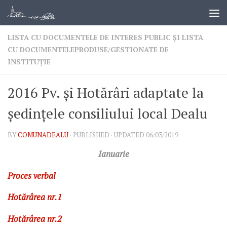
LISTA CU DOCUMENTELE DE INTERES PUBLIC ȘI LISTA
CU DOCUMENTELEPRODUSE/GESTIONATE DE
INSTITUȚIE
2016 Pv. și Hotărâri adaptate la
ședințele consiliului local Dealu
BY
COMUNADEALU
· PUBLISHED
· UPDATED
06/03/2019
Ianuarie
Proces verbal
Hotărârea nr.1
Hotărârea nr.2