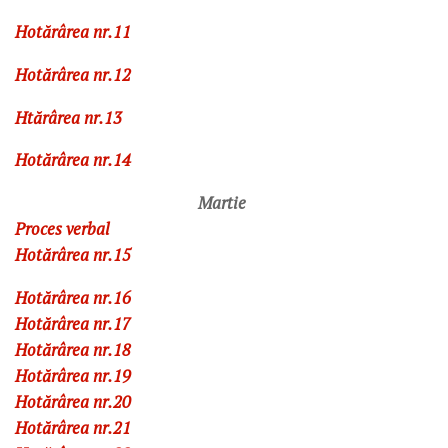
Hotărârea nr.11
Hotărârea nr.12
Htărârea nr.13
Hotărârea nr.14
Martie
Proces verbal
Hotărârea nr.15
Hotărârea nr.16
Hotărârea nr.17
Hotărârea nr.18
Hotărârea nr.19
Hotărârea nr.20
Hotărârea nr.21