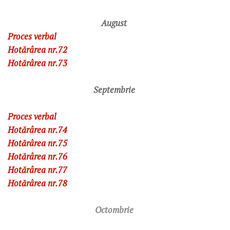
August
Proces verbal
Hotărârea nr.72
Hotărârea nr.73
Septembrie
Proces verbal
Hotărârea nr.74
Hotărârea nr.75
Hotărârea nr.76
Hotărârea nr.77
Hotărârea nr.78
Octombrie