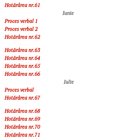
Hotărârea nr.61
Iunie
Proces verbal 1
Proces verbal 2
Hotărârea nr.62
Hotărârea nr.63
Hotărârea nr.64
Hotărârea nr.65
Hotărârea nr.66
Iulie
Proces verbal
Hotărârea nr.67
Hotărârea nr.68
Hotărârea nr.69
Hotărârea nr.70
Hotărârea nr.71