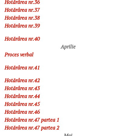
Hotărârea nr.36
Hotărârea nr.37
Hotărârea nr.38
Hotărârea nr.39
Hotărârea nr.40
Aprilie
Proces verbal
Hotărârea nr.41
Hotărârea nr.42
Hotărârea nr.43
Hotărârea nr.44
Hotărârea nr.45
Hotărârea nr.46
Hotărârea nr.47 partea 1
Hotărârea nr.47 partea 2
Mai