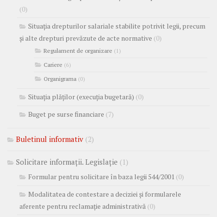
(0)
Situația drepturilor salariale stabilite potrivit legii, precum
și alte drepturi prevăzute de acte normative
(0)
Regulament de organizare
(1)
Cariere
(6)
Organigrama
(0)
Situația plăților (execuția bugetară)
(0)
Buget pe surse financiare
(7)
Buletinul informativ
(2)
Solicitare informații. Legislație
(1)
Formular pentru solicitare în baza legii 544/2001
(0)
Modalitatea de contestare a deciziei și formularele
aferente pentru reclamație administrativă
(0)