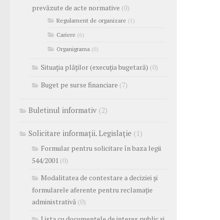
prevăzute de acte normative
(0)
Regulament de organizare
(1)
Cariere
(6)
Organigrama
(0)
Situația plăților (execuția bugetară)
(0)
Buget pe surse financiare
(7)
Buletinul informativ
(2)
Solicitare informații. Legislație
(1)
Formular pentru solicitare în baza legii
544/2001
(0)
Modalitatea de contestare a deciziei și
formularele aferente pentru reclamație
administrativă
(0)
Lista cu documentele de interes public și