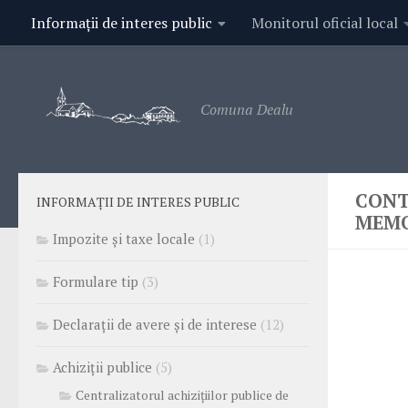
Informații de interes public
Monitorul oficial local
Contact
Comuna Dealu
CONT
INFORMAȚII DE INTERES PUBLIC
MEM
Impozite și taxe locale
(1)
Formulare tip
(3)
Declarații de avere și de interese
(12)
Achiziții publice
(5)
Centralizatorul achizițiilor publice de