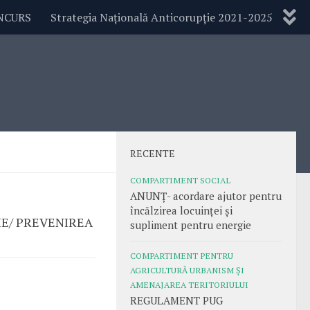
NCURS
Strategia Națională Anticorupție 2021-2025
RECENTE
COMPARTIMENT SOCIAL
ANUNȚ- acordare ajutor pentru
încălzirea locuinței și
AȚIE/ PREVENIREA
supliment pentru energie
COMPARTIMENT PENTRU
AGRICULTURĂ URBANISM ȘI
AMENAJAREA TERITORIULUI
REGULAMENT PUG