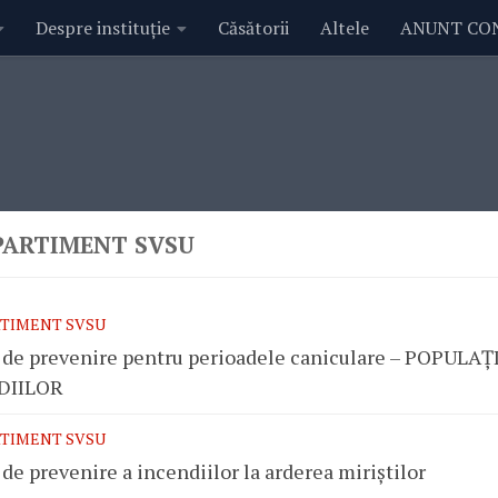
Despre instituție
Căsătorii
Altele
ANUNT CO
ARTIMENT SVSU
TIMENT SVSU
 de prevenire pentru perioadele caniculare – POPUL
DIILOR
TIMENT SVSU
de prevenire a incendiilor la arderea miriștilor