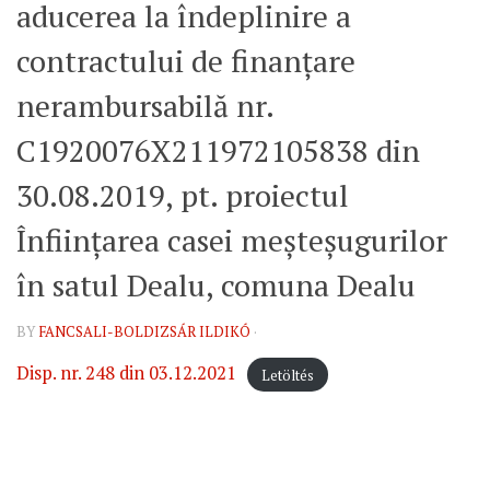
aducerea la îndeplinire a
contractului de finanțare
nerambursabilă nr.
C1920076X211972105838 din
30.08.2019, pt. proiectul
Înființarea casei meșteșugurilor
în satul Dealu, comuna Dealu
BY
FANCSALI-BOLDIZSÁR ILDIKÓ
·
Disp. nr. 248 din 03.12.2021
Letöltés