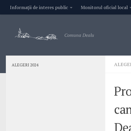
Informații de interes public
Monitorul oficial local
Contact
Comuna Dealu
ALEGER
ALEGERI 2024
Pro
can
De