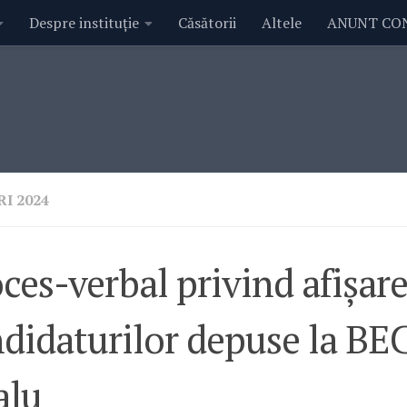
Despre instituție
Căsătorii
Altele
ANUNT CO
I 2024
ces-verbal privind afișar
didaturilor depuse la BE
alu