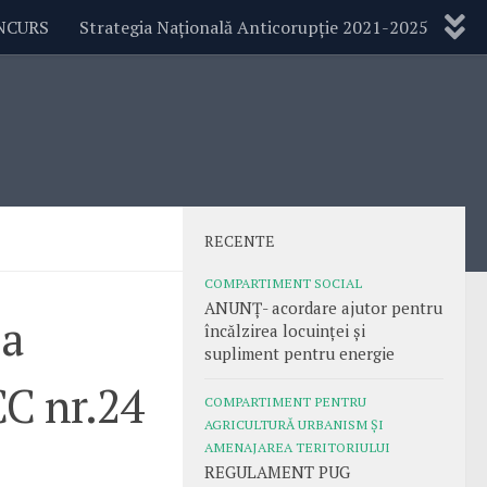
NCURS
Strategia Națională Anticorupție 2021-2025
RECENTE
COMPARTIMENT SOCIAL
ANUNȚ- acordare ajutor pentru
ea
încălzirea locuinței și
supliment pentru energie
CC nr.24
COMPARTIMENT PENTRU
AGRICULTURĂ URBANISM ȘI
AMENAJAREA TERITORIULUI
REGULAMENT PUG