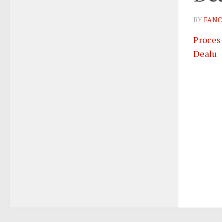
BY
FANC
Proces-
Dealu