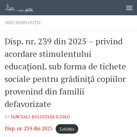
2025 DISPOZIȚII
Disp. nr. 239 din 2025 – privind
acordare stimulentului
educaționL sub forma de tichete
sociale pentru grădiniță copiilor
provenind din familii
defavorizate
BY
FANCSALI-BOLDIZSÁR ILDIKÓ
·
Disp. nr. 239 din 2025
Letöltés